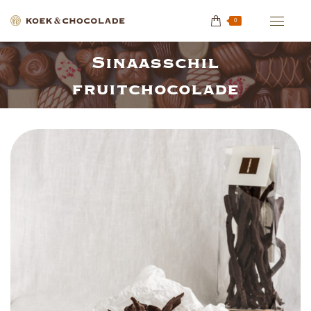
0
Sinaasschil
Je bent hier:
fruitchocolade