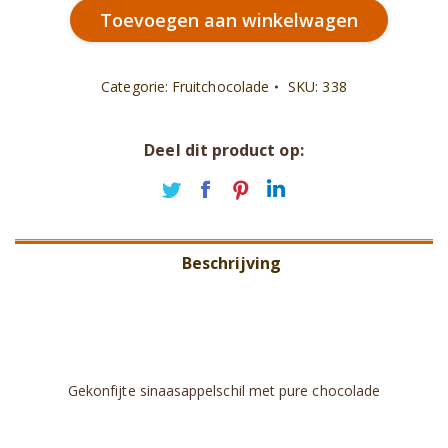
Toevoegen aan winkelwagen
aantal
Categorie:
Fruitchocolade
SKU:
338
Deel dit product op:
Deel
Deel
Deel
Deel
op
op
op
op
Twitter
Facebook
Pinterest
LinkedIn
Beschrijving
Aanvullende informatie
Beoordelingen (0)
Gekonfijte sinaasappelschil met pure chocolade