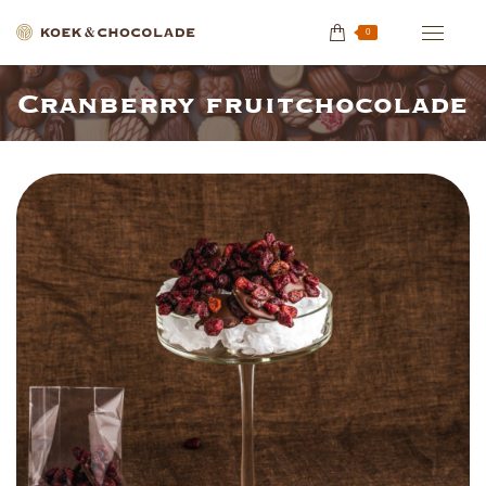
0
Cranberry fruitchocolade
Je bent hier: