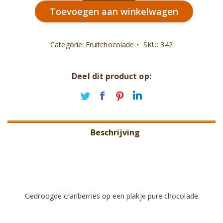
Toevoegen aan winkelwagen
aantal
Categorie:
Fruitchocolade
SKU:
342
Deel dit product op:
Deel
Deel
Deel
Deel
op
op
op
op
Twitter
Facebook
Pinterest
LinkedIn
Beschrijving
Aanvullende informatie
Beoordelingen (0)
Gedroogde cranberries op een plakje pure chocolade