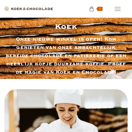
0
Koek
Onze nieuwe winkel is open! Kom
genieten van onze ambachtelijk
Je bent hier:
bereide chocolade en patisserie of een
heerlijk kopje duurzame koffie. Proef
de magie van Koek en Chocolade!