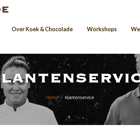
Over Koek & Chocolade
Workshops
Wer
lantenservi
Je bent hier:
Home
Klantenservice