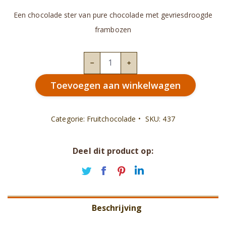
Een chocolade ster van pure chocolade met gevriesdroogde
frambozen
L'
Etoile
Toevoegen aan winkelwagen
framboise
aantal
Categorie:
Fruitchocolade
SKU:
437
Deel dit product op:
Deel
Deel
Deel
Deel
op
op
op
op
Twitter
Facebook
Pinterest
LinkedIn
Beschrijving
Aanvullende informatie