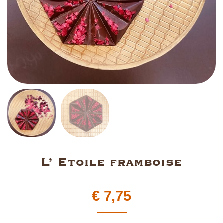
L’ Etoile framboise
€
7,75