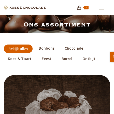
0
Ons assortiment
Je bent hier:
Filters assortiment
Bonbons
Chocolade
Bekijk alles
Koek & Taart
Feest
Borrel
Ontbijt