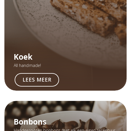
Koek
All handmade!
LEES MEER
Bonbons
Handgespoten bonbons met elk een eigen receptuur