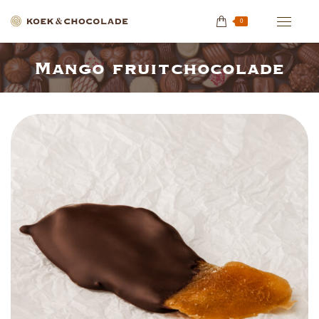
0
Mango fruitchocolade
Je bent hier: