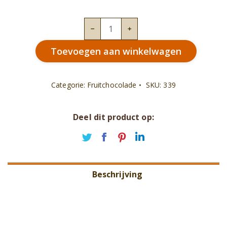
Mango
fruitchocolade
Toevoegen aan winkelwagen
aantal
Categorie:
Fruitchocolade
SKU:
339
Deel dit product op:
Deel
Deel
Deel
Deel
op
op
op
op
Twitter
Facebook
Pinterest
LinkedIn
Beschrijving
Aanvullende informatie
Beoordelingen (0)