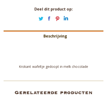
Deel dit product op:
Deel
Deel
Deel
Deel
op
op
op
op
Twitter
Facebook
Pinterest
LinkedIn
Beschrijving
Aanvullende informatie
Beoordelingen (0)
Krokant wafeltje gedoopt in melk chocolade
Gerelateerde producten