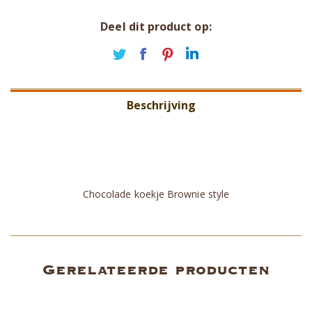
Deel dit product op:
Deel
Deel
Deel
Deel
op
op
op
op
Twitter
Facebook
Pinterest
LinkedIn
Beschrijving
Aanvullende informatie
Beoordelingen (0)
Chocolade koekje Brownie style
Gerelateerde producten