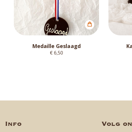
Medaille Geslaagd
K
€ 6,50
Info
Volg o