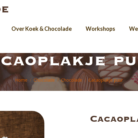
Over Koek & Chocolade
Workshops
Wer
caoplakje p
Je bent hier:
Home
Chocolade
Chocolade
Cacaoplakje puur
Cacaopl