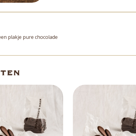
Beoordelingen (0)
een plakje pure chocolade
cten