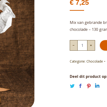
€
7,25
Mix van gebrande br
chocolade – 130 gra
Cacaoplakje
puur
aantal
Categorie:
Chocolade
Deel dit product op
Deel
Deel
Deel
De
op
op
op
op
Twitter
Faceboo
Pinte
Li