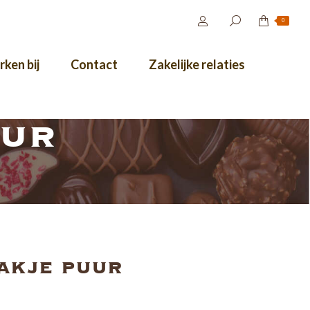
0
ken bij
Contact
Zakelijke relaties
uur
akje puur