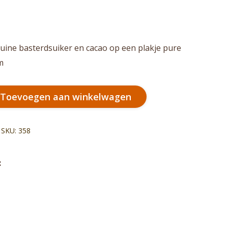
uine basterdsuiker en cacao op een plakje pure
m
Toevoegen aan winkelwagen
SKU:
358
:
el
k
rest
nkedIn