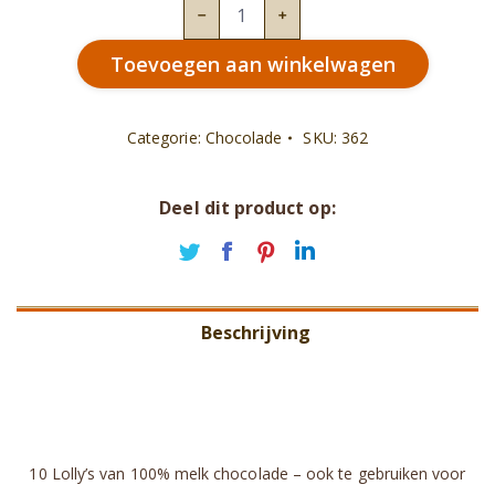
Alle
gekheid
Toevoegen aan winkelwagen
op
een
stokje
Categorie:
Chocolade
SKU:
362
melk
aantal
Deel dit product op:
Deel
Deel
Deel
Deel
op
op
op
op
Twitter
Facebook
Pinterest
LinkedIn
Beschrijving
Aanvullende informatie
Beoordelingen (0)
10 Lolly’s van 100% melk chocolade – ook te gebruiken voor