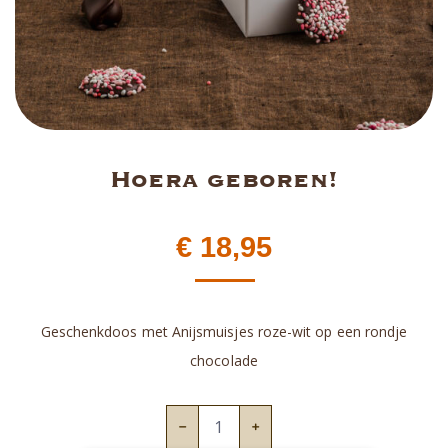
Hoera geboren!
€
18,95
Geschenkdoos met Anijsmuisjes roze-wit op een rondje
chocolade
Hoera
geboren!