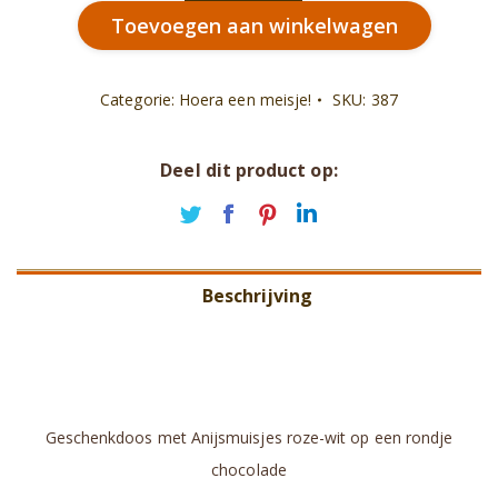
Toevoegen aan winkelwagen
aantal
Categorie:
Hoera een meisje!
SKU:
387
Deel dit product op:
Deel
Deel
Deel
Deel
op
op
op
op
Twitter
Facebook
Pinterest
LinkedIn
Beschrijving
Aanvullende informatie
Beoordelingen (0)
Geschenkdoos met Anijsmuisjes roze-wit op een rondje
chocolade