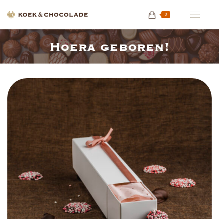
0
Hoera geboren!
Je bent hier: