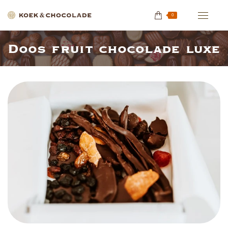
0
Doos fruit chocolade luxe
Je bent hier: