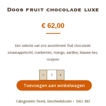
Doos fruit chocolade luxe
€
62,00
Een selectie van ons assortiment fruit chocolade:
sinaasappelschil, cranberries, mango, aardbei, blauwe bes,
rozijnen
Doos
fruit
Toevoegen aan winkelwagen
chocolade
luxe
aantal
Categorieën:
Feest
,
Geschenkdozen
SKU:
383