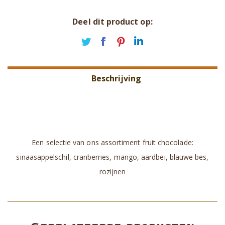
Deel dit product op:
Deel
Deel
Deel
Deel
op
op
op
op
Twitter
Facebook
Pinterest
LinkedIn
Beschrijving
Aanvullende informatie
Beoordelingen (0)
Een selectie van ons assortiment fruit chocolade:
sinaasappelschil, cranberries, mango, aardbei, blauwe bes,
rozijnen