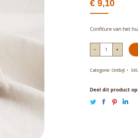
€
9,10
Confiture van het hu
Confiture
framboos
aantal
Categorie:
Ontbijt
SK
Deel dit product op
Deel
Deel
Deel
De
op
op
op
op
Twitter
Faceboo
Pinte
Li