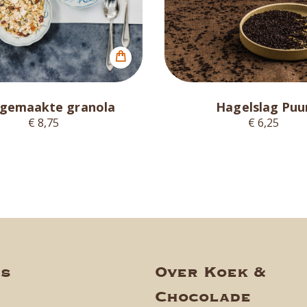
sgemaakte granola
Hagelslag Puu
€ 8,75
€ 6,25
ns
Over Koek &
Chocolade