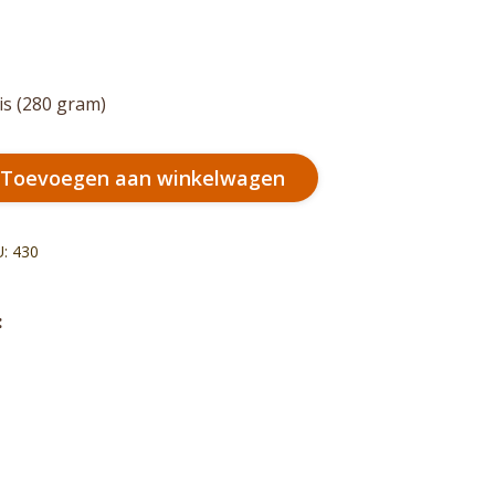
is (280 gram)
Toevoegen aan winkelwagen
U:
430
:
el
k
rest
nkedIn