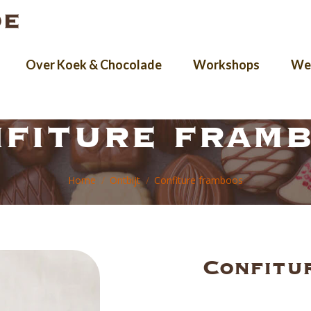
Over Koek & Chocolade
Workshops
Wer
fiture fram
Je bent hier:
Home
Ontbijt
Confiture framboos
Confitu