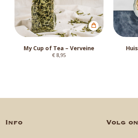
My Cup of Tea – Verveine
Hui
€ 8,95
Info
Volg o