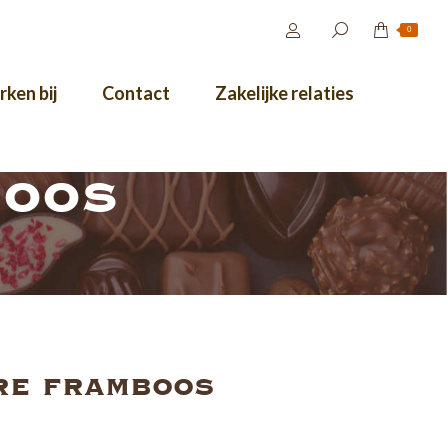
0
ken bij
Contact
Zakelijke relaties
boos
re framboos