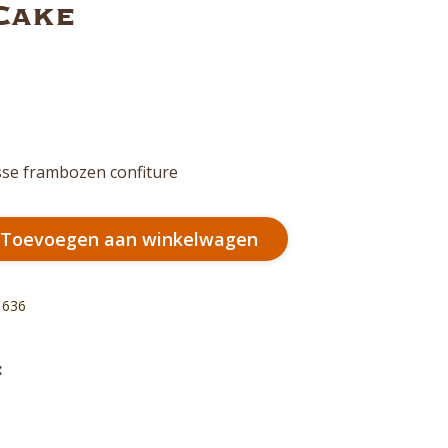
Cake
sse frambozen confiture
Toevoegen aan winkelwagen
:
636
:
el