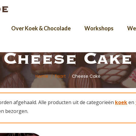
Over Koek & Chocolade
Workshops
Wer
Cheese Cake
Je bent hier:
Home
Taart
Cheese Cake
worden afgehaald. Alle producten uit de categorieën
koek
en
ten bezorgen.