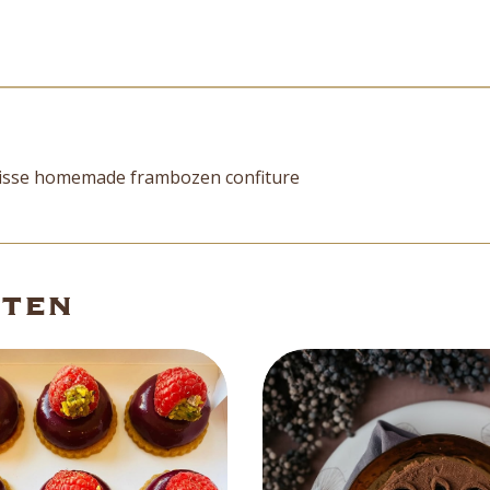
Beoordelingen (0)
risse homemade frambozen confiture
cten