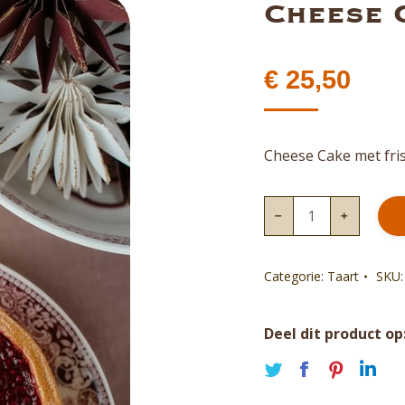
Cheese 
€
25,50
Cheese Cake met fri
Cheese
Cake
aantal
Categorie:
Taart
SKU
Deel dit product op
Deel
Deel
Deel
De
op
op
op
op