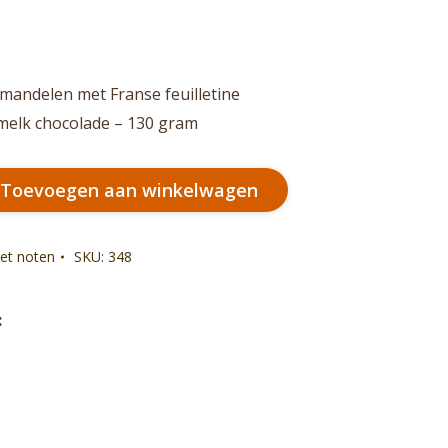
mandelen met Franse feuilletine
 melk chocolade – 130 gram
Toevoegen aan winkelwagen
et noten
SKU:
348
:
el
k
rest
nkedIn