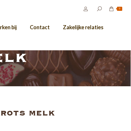
0
ken bij
Contact
Zakelijke relaties
elk
rots melk