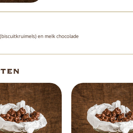
Beoordelingen (0)
(biscuitkruimels) en melk chocolade
cten