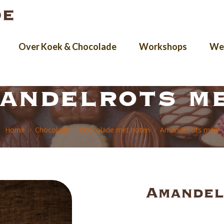
Over Koek & Chocolade
Workshops
Wer
andelrots m
Je bent hier:
Home
Chocolade
Chocolade met noten
Amandelrots melk
Amandel