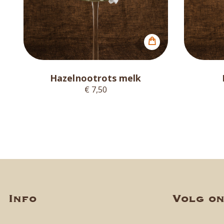
Hazelnootrots melk
€ 7,50
Info
Volg o