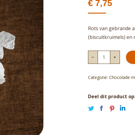
€
7,75
Rots van gebrande a
(biscuitkruimels) en
Amandelrots
melk
aantal
Categorie:
Chocolade m
Deel dit product op
Deel
Deel
Deel
De
op
op
op
op
Twitter
Faceboo
Pinte
Li