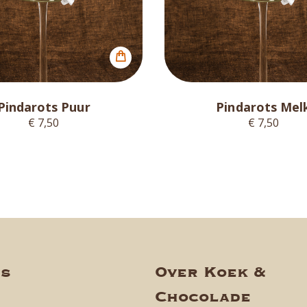
Pindarots Puur
Pindarots Mel
€ 7,50
€ 7,50
ns
Over Koek &
Chocolade