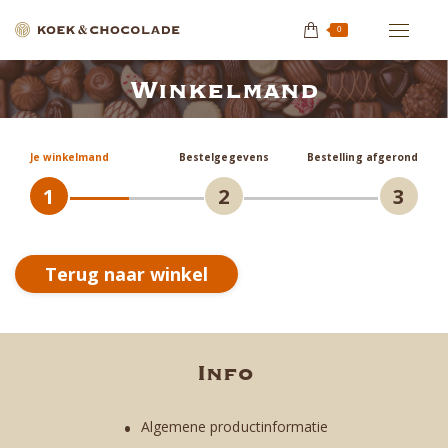
0
Winkelmand
Je bent hier:
Je winkelmand
Bestelgegevens
Bestelling afgerond
1
2
3
Terug naar winkel
Info
Algemene productinformatie