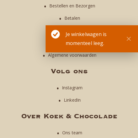
Bestellen en Bezorgen
Betalen
Klantenservice
Je winkelwagen is
Privacy
momenteel leeg.
Algemene voorwaarden
Volg ons
Instagram
LinkedIn
Over Koek & Chocolade
Ons team