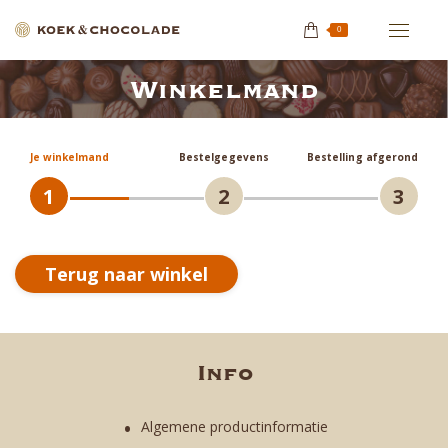
0
Winkelmand
Je bent hier:
Je winkelmand
Bestelgegevens
Bestelling afgerond
1
2
3
Terug naar winkel
Info
Algemene productinformatie