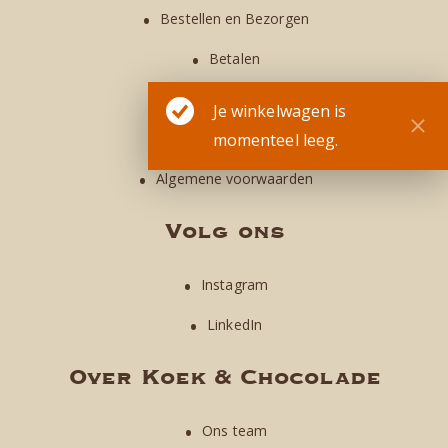
Bestellen en Bezorgen
Betalen
Klantenservice
Je winkelwagen is
Privacy
momenteel leeg.
Algemene voorwaarden
Volg ons
Instagram
LinkedIn
Over Koek & Chocolade
Ons team