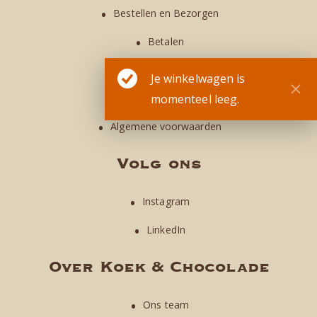
Bestellen en Bezorgen
Betalen
Klantenservice
Je winkelwagen is
Privacy
momenteel leeg.
Algemene voorwaarden
Volg ons
Instagram
LinkedIn
Over Koek & Chocolade
Ons team