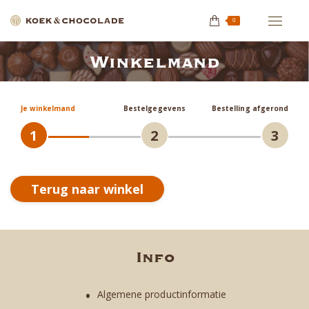
0
Winkelmand
Je bent hier:
Je winkelmand
Bestelgegevens
Bestelling afgerond
1
2
3
Terug naar winkel
Info
Algemene productinformatie